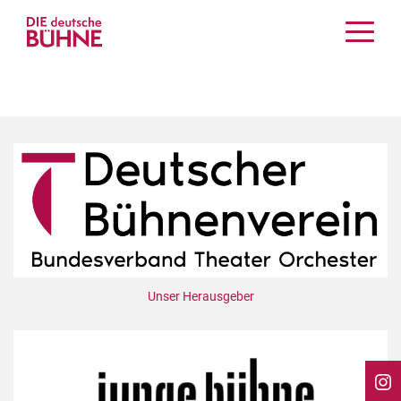
Kritiken
Schauspiel
Musiktheater
Tanz
Crossover
Bühnenwelt
Festivals & Veranstaltungen
Menschen & Theater
Themen
Unser Herausgeber
Internationales
Nachrufe
Medientipps