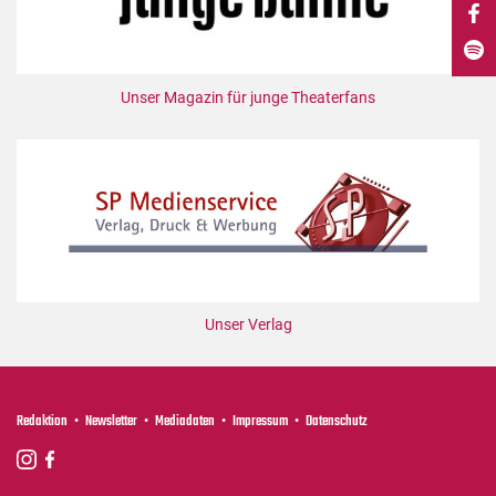
DdB-map
Kalender
Premierensuche
Unser Magazin für junge Theaterfans
Festival-Planer
Hefte
Alle Hefte
Leseproben
Podcast
Service
Unser Verlag
Shop / Abo
Newsletter
Redaktion
Redaktion
Newsletter
Mediadaten
Impressum
Datenschutz
Autor:innen
Partner