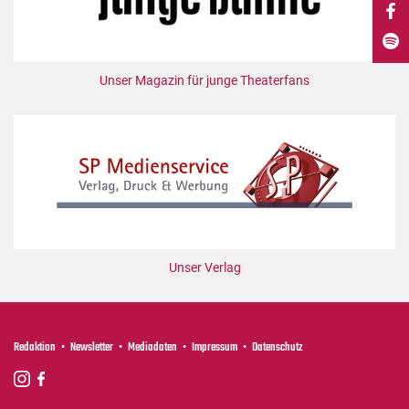
DdB-map
Kalender
Premierensuche
Unser Magazin für junge Theaterfans
Festival-Planer
Hefte
Alle Hefte
Leseproben
Podcast
Service
Unser Verlag
Shop / Abo
Newsletter
Redaktion
Redaktion
Newsletter
Mediadaten
Impressum
Datenschutz
Autor:innen
Partner