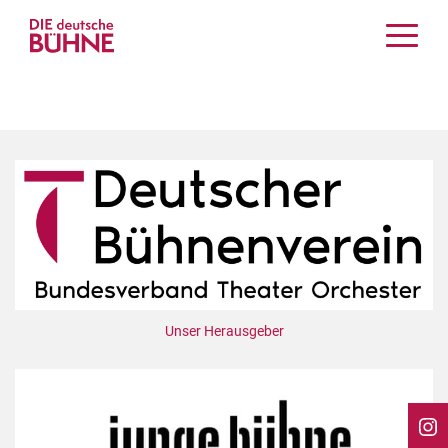
Kritiken
Schauspiel
Musiktheater
Tanz
Crossover
Bühnenwelt
Festivals & Veranstaltungen
Menschen & Theater
Themen
Unser Herausgeber
Internationales
Nachrufe
Medientipps