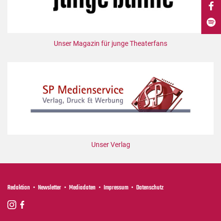
DdB-map
Kalender
Premierensuche
Unser Magazin für junge Theaterfans
Festival-Planer
Hefte
Alle Hefte
Leseproben
Podcast
Service
Unser Verlag
Shop / Abo
Newsletter
Redaktion
Redaktion
Newsletter
Mediadaten
Impressum
Datenschutz
Autor:innen
Partner