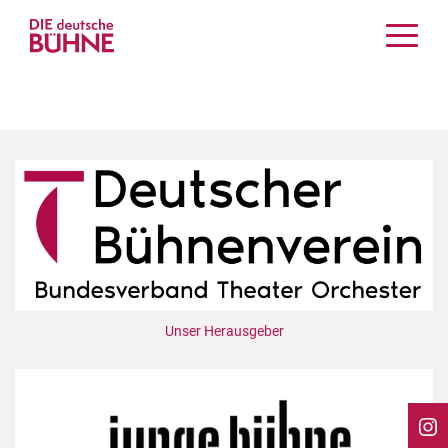
Kritiken
Schauspiel
Musiktheater
Tanz
Crossover
Bühnenwelt
Festivals & Veranstaltungen
Menschen & Theater
Themen
Unser Herausgeber
Internationales
Nachrufe
Medientipps