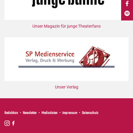
DdB-map
Kalender
Premierensuche
Unser Magazin für junge Theaterfans
Festival-Planer
Hefte
Alle Hefte
Leseproben
Podcast
Service
Unser Verlag
Shop / Abo
Newsletter
Redaktion
Redaktion
Newsletter
Mediadaten
Impressum
Datenschutz
Autor:innen
Partner