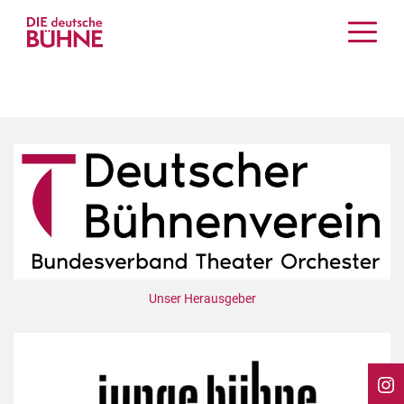
Kritiken
Schauspiel
Musiktheater
Tanz
Crossover
Bühnenwelt
Festivals & Veranstaltungen
Menschen & Theater
Themen
Unser Herausgeber
Internationales
Nachrufe
Medientipps