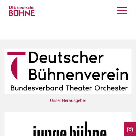
Kritiken
Schauspiel
Musiktheater
Tanz
Crossover
Bühnenwelt
Festivals & Veranstaltungen
Menschen & Theater
Themen
Unser Herausgeber
Internationales
Nachrufe
Medientipps