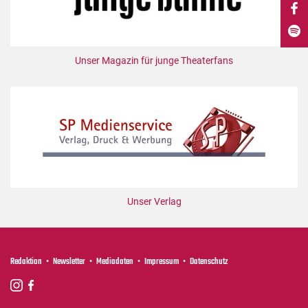
DdB-map
Kalender
Premierensuche
Unser Magazin für junge Theaterfans
Festival-Planer
Hefte
Alle Hefte
Leseproben
Podcast
Service
Unser Verlag
Shop / Abo
Newsletter
Redaktion
Redaktion
Newsletter
Mediadaten
Impressum
Datenschutz
Autor:innen
Partner