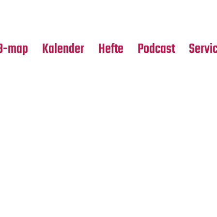
Premierensuche
Alle Hefte
Partne
Festival-Planer
Leseproben
Media
B-map
Kalender
Hefte
Podcast
Servi