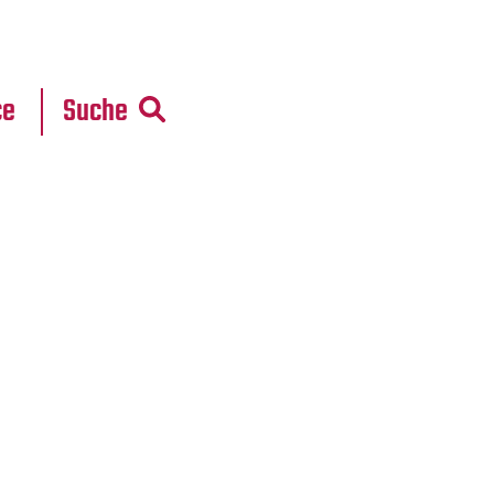
r
daten
ce
Suche