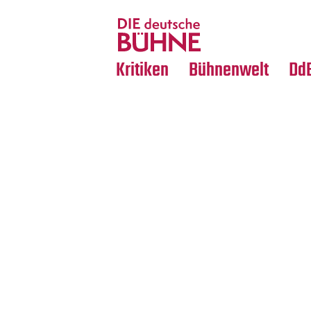
Tanz
Nachrufe
Crossover
Medientipps
Kritiken
Bühnenwelt
Dd