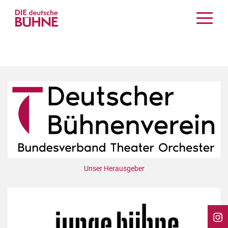
Kritiken
Schauspiel
Musiktheater
Tanz
Crossover
Bühnenwelt
Festivals & Veranstaltungen
Menschen & Theater
Themen
Unser Herausgeber
Internationales
Nachrufe
Medientipps