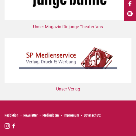
DdB-map
Kalender
Premierensuche
Unser Magazin für junge Theaterfans
Festival-Planer
Hefte
Alle Hefte
Leseproben
Podcast
Service
Unser Verlag
Shop / Abo
Newsletter
Redaktion
Redaktion
Newsletter
Mediadaten
Impressum
Datenschutz
Autor:innen
Partner