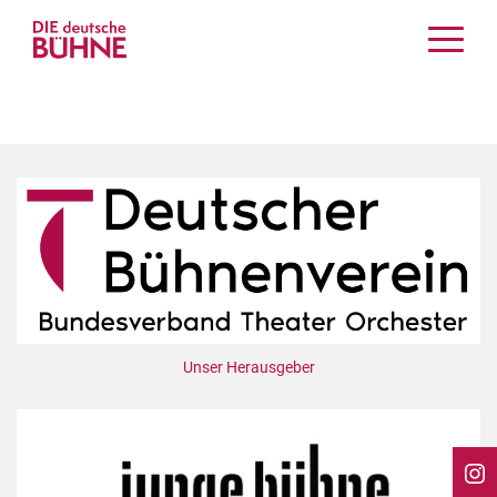
Kritiken
Schauspiel
Musiktheater
Tanz
Crossover
Bühnenwelt
Festivals & Veranstaltungen
Menschen & Theater
Themen
Unser Herausgeber
Internationales
Nachrufe
Medientipps