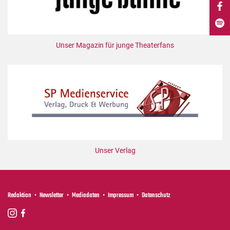
DdB-map
Kalender
Premierensuche
Unser Magazin für junge Theaterfans
Festival-Planer
Hefte
Alle Hefte
Leseproben
Podcast
Service
Unser Verlag
Shop / Abo
Newsletter
Redaktion
Redaktion
Newsletter
Mediadaten
Impressum
Datenschutz
Autor:innen
Partner