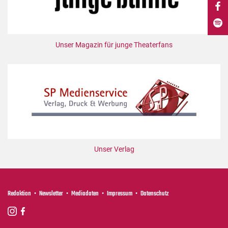
DdB-map
Kalender
Premierensuche
Unser Magazin für junge Theaterfans
Festival-Planer
Hefte
Alle Hefte
Leseproben
Podcast
Service
Unser Verlag
Shop / Abo
Newsletter
Redaktion
Redaktion
Newsletter
Mediadaten
Impressum
Datenschutz
Autor:innen
Partner