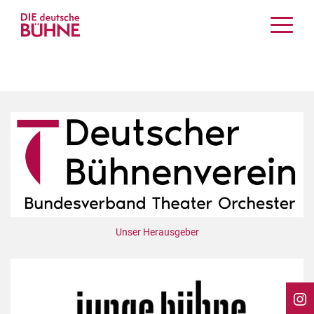
Kritiken
Schauspiel
Musiktheater
Tanz
Crossover
Bühnenwelt
Festivals & Veranstaltungen
Menschen & Theater
Themen
Unser Herausgeber
Internationales
Nachrufe
Medientipps