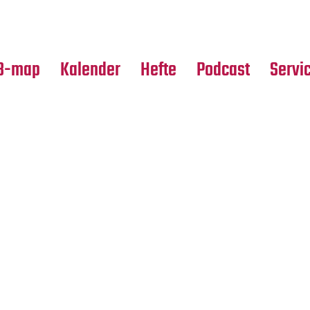
Premierensuche
Alle Hefte
Partne
Festival-Planer
Leseproben
Media
B-map
Kalender
Hefte
Podcast
Servi