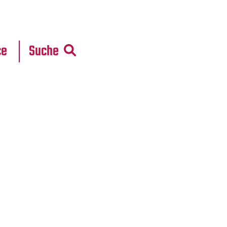
r
daten
ce
Suche