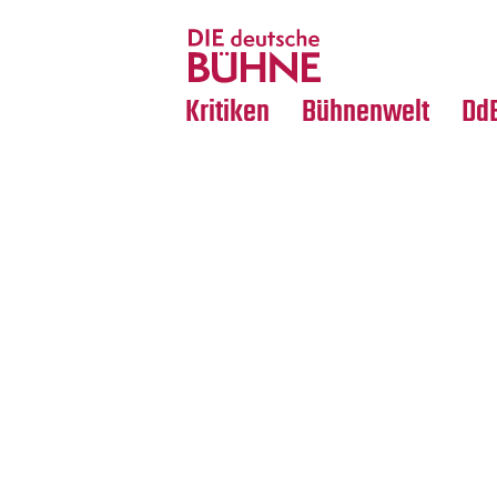
Tanz
Nachrufe
Crossover
Medientipps
Kritiken
Bühnenwelt
Dd