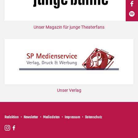
DdB-map
Kalender
Premierensuche
Unser Magazin für junge Theaterfans
Festival-Planer
Hefte
Alle Hefte
Leseproben
Podcast
Service
Unser Verlag
Shop / Abo
Newsletter
Redaktion
Redaktion
Newsletter
Mediadaten
Impressum
Datenschutz
Autor:innen
Partner