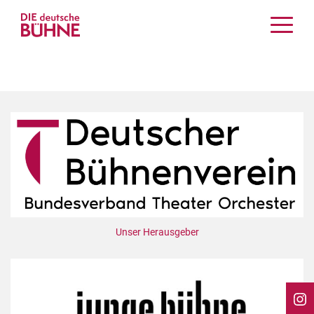
Kritiken
Schauspiel
Musiktheater
Tanz
Crossover
Bühnenwelt
Festivals & Veranstaltungen
Menschen & Theater
Themen
Unser Herausgeber
Internationales
Nachrufe
Medientipps