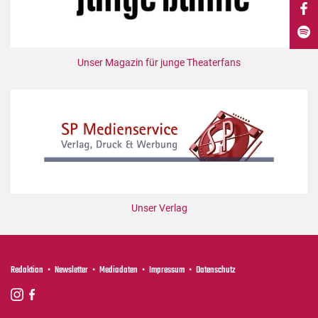
DdB-map
Kalender
Premierensuche
Unser Magazin für junge Theaterfans
Festival-Planer
Hefte
Alle Hefte
Leseproben
Podcast
Service
Unser Verlag
Shop / Abo
Newsletter
Redaktion
Redaktion
Newsletter
Mediadaten
Impressum
Datenschutz
Autor:innen
Partner