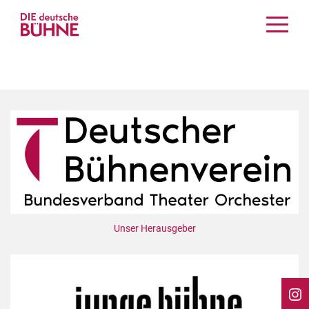
Kritiken
Schauspiel
Musiktheater
Tanz
Crossover
Bühnenwelt
Festivals & Veranstaltungen
Menschen & Theater
Themen
Unser Herausgeber
Internationales
Nachrufe
Medientipps