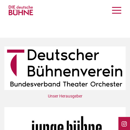
Kritiken
Schauspiel
Musiktheater
Tanz
Crossover
Bühnenwelt
Festivals & Veranstaltungen
Menschen & Theater
Themen
Unser Herausgeber
Internationales
Nachrufe
Medientipps