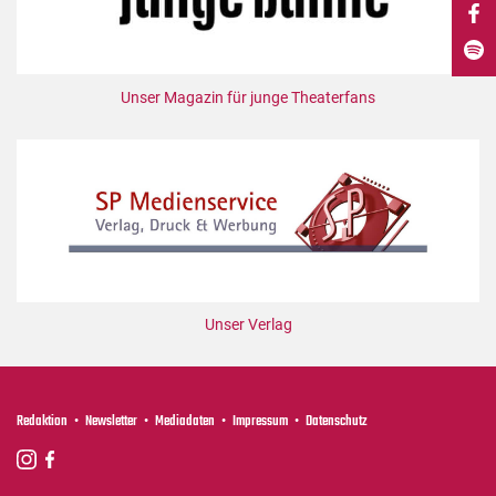
DdB-map
Kalender
Premierensuche
Unser Magazin für junge Theaterfans
Festival-Planer
Hefte
Alle Hefte
Leseproben
Podcast
Service
Unser Verlag
Shop / Abo
Newsletter
Redaktion
Redaktion
Newsletter
Mediadaten
Impressum
Datenschutz
Autor:innen
Partner