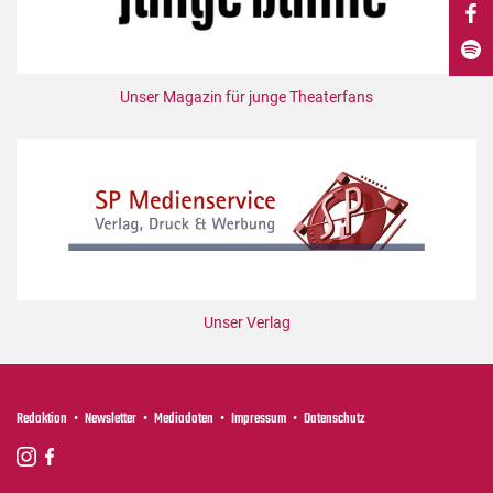
DdB-map
Kalender
Premierensuche
Unser Magazin für junge Theaterfans
Festival-Planer
Hefte
Alle Hefte
Leseproben
Podcast
Service
Unser Verlag
Shop / Abo
Newsletter
Redaktion
Redaktion
Newsletter
Mediadaten
Impressum
Datenschutz
Autor:innen
Partner