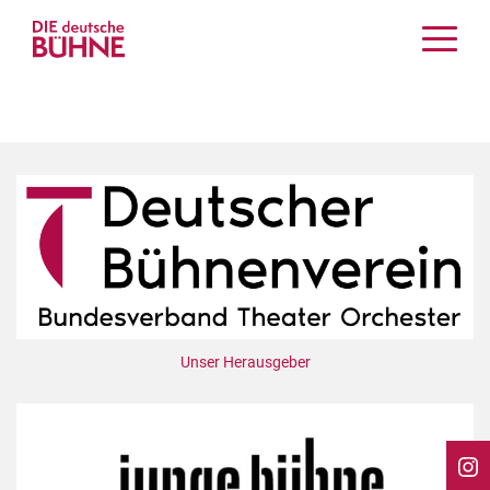
Kritiken
Schauspiel
Musiktheater
Tanz
Crossover
Bühnenwelt
Festivals & Veranstaltungen
Menschen & Theater
Themen
Unser Herausgeber
Internationales
Nachrufe
Medientipps