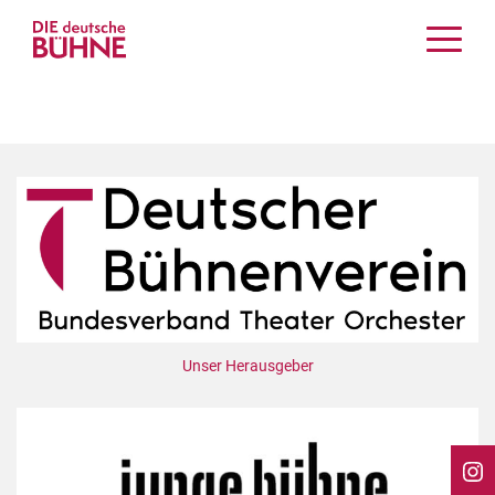
Kritiken
Schauspiel
Musiktheater
Tanz
Crossover
Bühnenwelt
Festivals & Veranstaltungen
Menschen & Theater
Themen
Unser Herausgeber
Internationales
Nachrufe
Medientipps