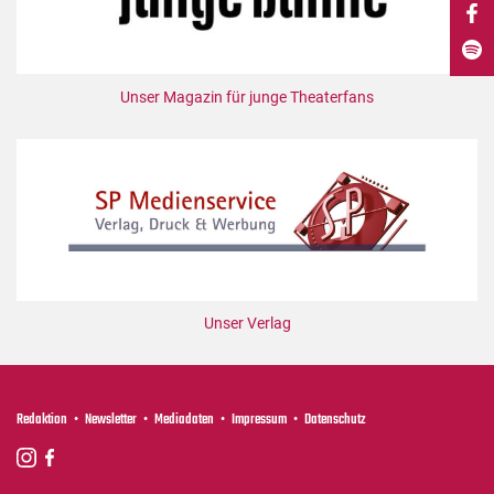
DdB-map
Kalender
Premierensuche
Unser Magazin für junge Theaterfans
Festival-Planer
Hefte
Alle Hefte
Leseproben
Podcast
Service
Unser Verlag
Shop / Abo
Newsletter
Redaktion
Redaktion
Newsletter
Mediadaten
Impressum
Datenschutz
Autor:innen
Partner