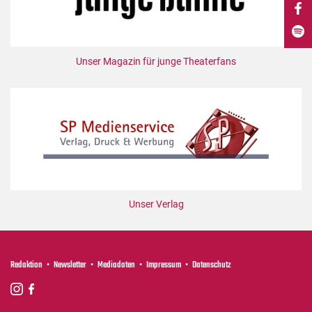
DdB-map
Kalender
Premierensuche
Unser Magazin für junge Theaterfans
Festival-Planer
Hefte
Alle Hefte
Leseproben
Podcast
Service
Unser Verlag
Shop / Abo
Newsletter
Redaktion
Redaktion
Newsletter
Mediadaten
Impressum
Datenschutz
Autor:innen
Partner