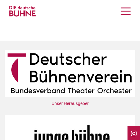
Kritiken
Schauspiel
Musiktheater
Tanz
Crossover
Bühnenwelt
Festivals & Veranstaltungen
Menschen & Theater
Themen
Unser Herausgeber
Internationales
Nachrufe
Medientipps