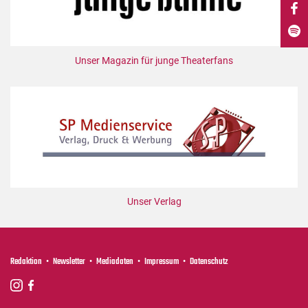
DdB-map
Kalender
Premierensuche
Unser Magazin für junge Theaterfans
Festival-Planer
Hefte
Alle Hefte
Leseproben
Podcast
Service
Unser Verlag
Shop / Abo
Newsletter
Redaktion
Redaktion
Newsletter
Mediadaten
Impressum
Datenschutz
Autor:innen
Partner