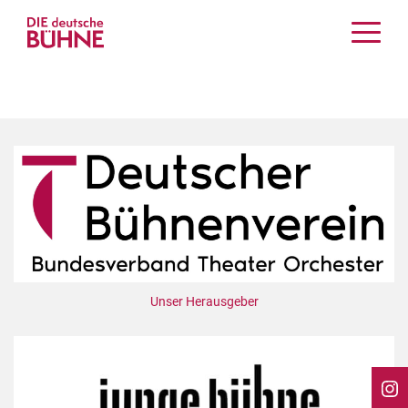
Kritiken
Schauspiel
Musiktheater
Tanz
Crossover
Bühnenwelt
Festivals & Veranstaltungen
Menschen & Theater
Themen
Unser Herausgeber
Internationales
Nachrufe
Medientipps