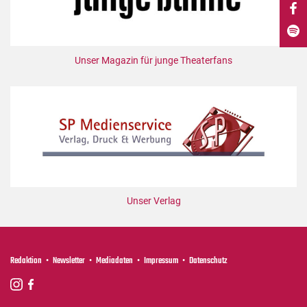
DdB-map
Kalender
Premierensuche
Unser Magazin für junge Theaterfans
Festival-Planer
Hefte
Alle Hefte
Leseproben
Podcast
Service
Unser Verlag
Shop / Abo
Newsletter
Redaktion
Redaktion
Newsletter
Mediadaten
Impressum
Datenschutz
Autor:innen
Partner