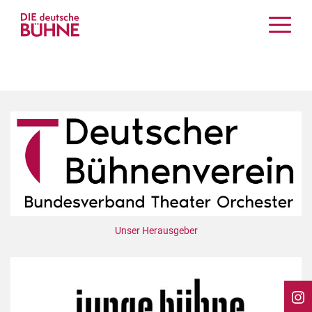
Kritiken
Schauspiel
Musiktheater
Tanz
Crossover
Bühnenwelt
Festivals & Veranstaltungen
Menschen & Theater
Themen
Unser Herausgeber
Internationales
Nachrufe
Medientipps