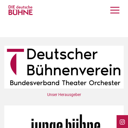
Kritiken
Schauspiel
Musiktheater
Tanz
Crossover
Bühnenwelt
Festivals & Veranstaltungen
Menschen & Theater
Themen
Unser Herausgeber
Internationales
Nachrufe
Medientipps