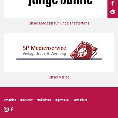
DdB-map
Kalender
Premierensuche
Unser Magazin für junge Theaterfans
Festival-Planer
Hefte
Alle Hefte
Leseproben
Podcast
Service
Unser Verlag
Shop / Abo
Newsletter
Redaktion
Redaktion
Newsletter
Mediadaten
Impressum
Datenschutz
Autor:innen
Partner