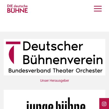
Kritiken
Schauspiel
Musiktheater
Tanz
Crossover
Bühnenwelt
Festivals & Veranstaltungen
Menschen & Theater
Themen
Unser Herausgeber
Internationales
Nachrufe
Medientipps