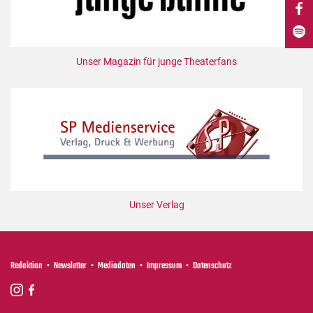
DdB-map
Kalender
Premierensuche
Unser Magazin für junge Theaterfans
Festival-Planer
Hefte
Alle Hefte
Leseproben
Podcast
Service
Unser Verlag
Shop / Abo
Newsletter
Redaktion
Redaktion
Newsletter
Mediadaten
Impressum
Datenschutz
Autor:innen
Partner