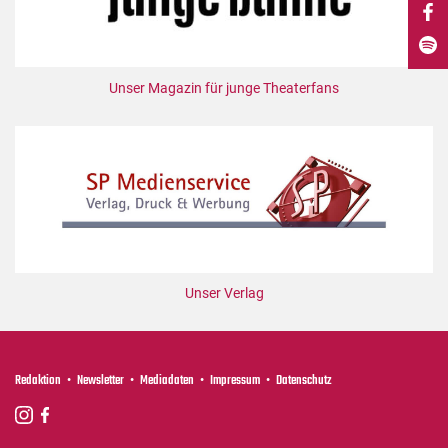
DdB-map
Kalender
Premierensuche
Unser Magazin für junge Theaterfans
Festival-Planer
Hefte
Alle Hefte
Leseproben
Podcast
Service
Unser Verlag
Shop / Abo
Newsletter
Redaktion
Redaktion
Newsletter
Mediadaten
Impressum
Datenschutz
Autor:innen
Partner