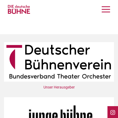
Kritiken
Schauspiel
Musiktheater
Tanz
Crossover
Bühnenwelt
Festivals & Veranstaltungen
Menschen & Theater
Themen
Unser Herausgeber
Internationales
Nachrufe
Medientipps