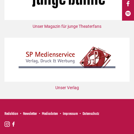
DdB-map
Kalender
Premierensuche
Unser Magazin für junge Theaterfans
Festival-Planer
Hefte
Alle Hefte
Leseproben
Podcast
Service
Unser Verlag
Shop / Abo
Newsletter
Redaktion
Redaktion
Newsletter
Mediadaten
Impressum
Datenschutz
Autor:innen
Partner