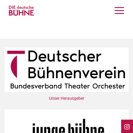
Kritiken
Schauspiel
Musiktheater
Tanz
Crossover
Bühnenwelt
Festivals & Veranstaltungen
Menschen & Theater
Themen
Unser Herausgeber
Internationales
Nachrufe
Medientipps