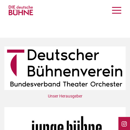
Kritiken
Schauspiel
Musiktheater
Tanz
Crossover
Bühnenwelt
Festivals & Veranstaltungen
Menschen & Theater
Themen
Unser Herausgeber
Internationales
Nachrufe
Medientipps