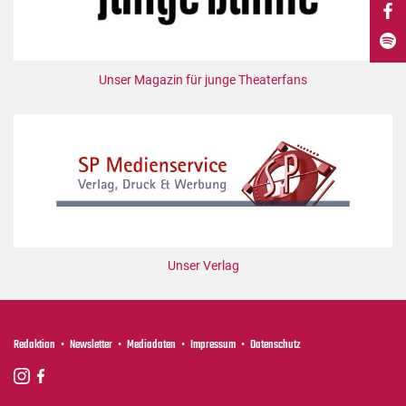
DdB-map
Kalender
Premierensuche
Unser Magazin für junge Theaterfans
Festival-Planer
Hefte
Alle Hefte
Leseproben
Podcast
Service
Unser Verlag
Shop / Abo
Newsletter
Redaktion
Redaktion
Newsletter
Mediadaten
Impressum
Datenschutz
Autor:innen
Partner