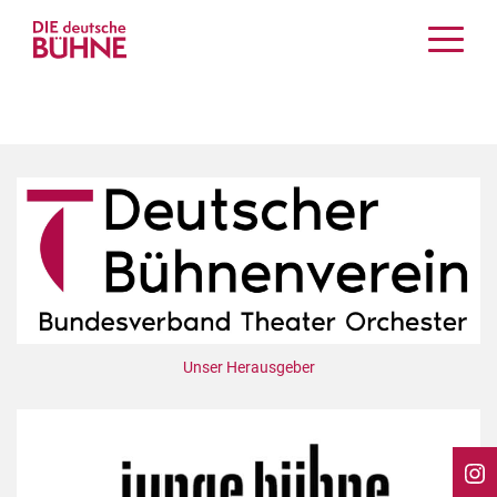
Kritiken
Schauspiel
Musiktheater
Tanz
Crossover
Bühnenwelt
Festivals & Veranstaltungen
Menschen & Theater
Themen
Unser Herausgeber
Internationales
Nachrufe
Medientipps