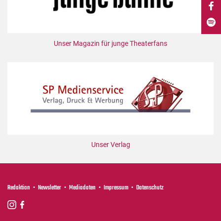
DdB-map
Kalender
Premierensuche
Unser Magazin für junge Theaterfans
Festival-Planer
Hefte
Alle Hefte
Leseproben
Podcast
Service
Unser Verlag
Shop / Abo
Newsletter
Redaktion
Redaktion
Newsletter
Mediadaten
Impressum
Datenschutz
Autor:innen
Partner