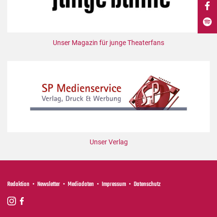
DdB-map
Kalender
Premierensuche
Unser Magazin für junge Theaterfans
Festival-Planer
Hefte
Alle Hefte
Leseproben
Podcast
Service
Unser Verlag
Shop / Abo
Newsletter
Redaktion
Redaktion
Newsletter
Mediadaten
Impressum
Datenschutz
Autor:innen
Partner