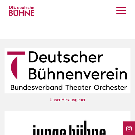
Kritiken
Schauspiel
Musiktheater
Tanz
Crossover
Bühnenwelt
Festivals & Veranstaltungen
Menschen & Theater
Themen
Unser Herausgeber
Internationales
Nachrufe
Medientipps