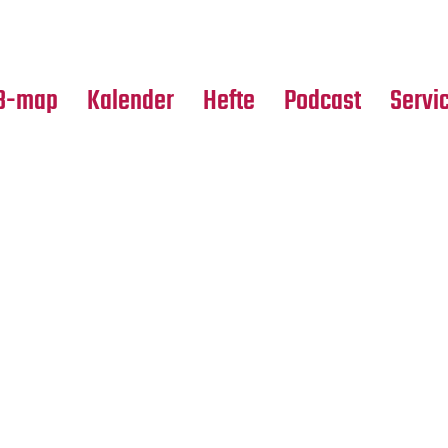
Premierensuche
Alle Hefte
Partne
Festival-Planer
Leseproben
Media
B-map
Kalender
Hefte
Podcast
Servi