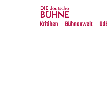
Tanz
Nachrufe
Crossover
Medientipps
Kritiken
Bühnenwelt
Dd