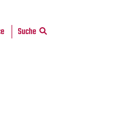
r
daten
ce
Suche