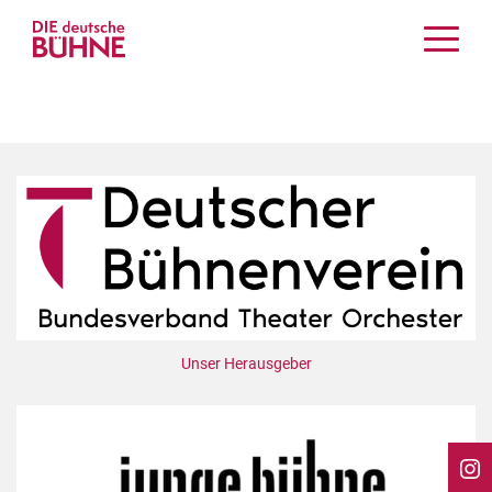
Kritiken
Schauspiel
Musiktheater
Tanz
Crossover
Bühnenwelt
Festivals & Veranstaltungen
Menschen & Theater
Themen
Unser Herausgeber
Internationales
Nachrufe
Medientipps