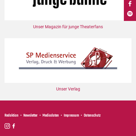
DdB-map
Kalender
Premierensuche
Unser Magazin für junge Theaterfans
Festival-Planer
Hefte
Alle Hefte
Leseproben
Podcast
Service
Unser Verlag
Shop / Abo
Newsletter
Redaktion
Redaktion
Newsletter
Mediadaten
Impressum
Datenschutz
Autor:innen
Partner