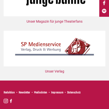
DdB-map
Kalender
Premierensuche
Unser Magazin für junge Theaterfans
Festival-Planer
Hefte
Alle Hefte
Leseproben
Podcast
Service
Unser Verlag
Shop / Abo
Newsletter
Redaktion
Redaktion
Newsletter
Mediadaten
Impressum
Datenschutz
Autor:innen
Partner