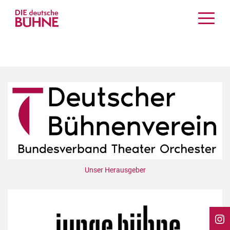
Kritiken
Schauspiel
Musiktheater
Tanz
Crossover
Bühnenwelt
Festivals & Veranstaltungen
Menschen & Theater
Themen
Unser Herausgeber
Internationales
Nachrufe
Medientipps