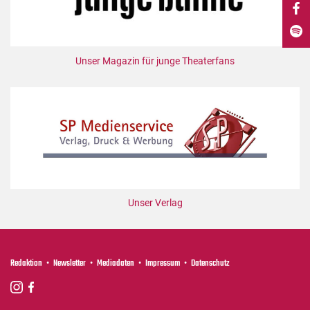
DdB-map
Kalender
Premierensuche
Unser Magazin für junge Theaterfans
Festival-Planer
Hefte
Alle Hefte
Leseproben
Podcast
Service
Unser Verlag
Shop / Abo
Newsletter
Redaktion
Redaktion
Newsletter
Mediadaten
Impressum
Datenschutz
Autor:innen
Partner