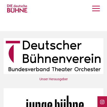
Kritiken
Schauspiel
Musiktheater
Tanz
Crossover
Bühnenwelt
Festivals & Veranstaltungen
Menschen & Theater
Themen
Unser Herausgeber
Internationales
Nachrufe
Medientipps