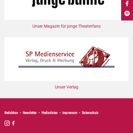
DdB-map
Kalender
Premierensuche
Unser Magazin für junge Theaterfans
Festival-Planer
Hefte
Alle Hefte
Leseproben
Podcast
Service
Unser Verlag
Shop / Abo
Newsletter
Redaktion
Redaktion
Newsletter
Mediadaten
Impressum
Datenschutz
Autor:innen
Partner