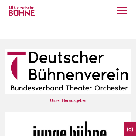
Kritiken
Schauspiel
Musiktheater
Tanz
Crossover
Bühnenwelt
Festivals & Veranstaltungen
Menschen & Theater
Themen
Unser Herausgeber
Internationales
Nachrufe
Medientipps