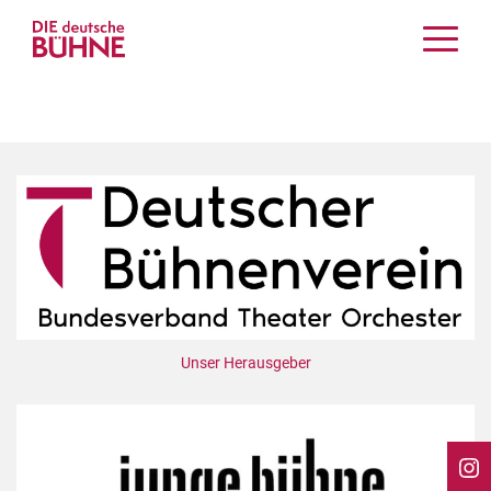
Kritiken
Schauspiel
Musiktheater
Tanz
Crossover
Bühnenwelt
Festivals & Veranstaltungen
Menschen & Theater
Themen
Unser Herausgeber
Internationales
Nachrufe
Medientipps