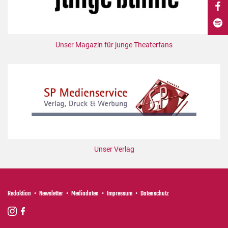
DdB-map
Kalender
Premierensuche
Unser Magazin für junge Theaterfans
Festival-Planer
Hefte
Alle Hefte
Leseproben
Podcast
Service
Unser Verlag
Shop / Abo
Newsletter
Redaktion
Redaktion
Newsletter
Mediadaten
Impressum
Datenschutz
Autor:innen
Partner