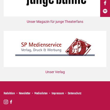
DdB-map
Kalender
Premierensuche
Unser Magazin für junge Theaterfans
Festival-Planer
Hefte
Alle Hefte
Leseproben
Podcast
Service
Unser Verlag
Shop / Abo
Newsletter
Redaktion
Redaktion
Newsletter
Mediadaten
Impressum
Datenschutz
Autor:innen
Partner