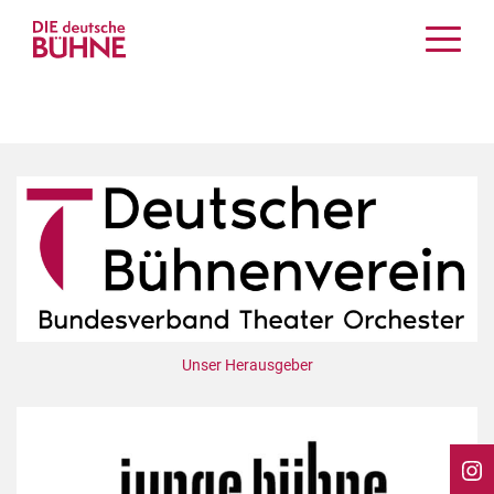
Kritiken
Schauspiel
Musiktheater
Tanz
Crossover
Bühnenwelt
Festivals & Veranstaltungen
Menschen & Theater
Themen
Unser Herausgeber
Internationales
Nachrufe
Medientipps