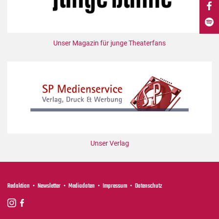
DdB-map
Kalender
Premierensuche
Unser Magazin für junge Theaterfans
Festival-Planer
Hefte
Alle Hefte
Leseproben
Podcast
Service
Unser Verlag
Shop / Abo
Newsletter
Redaktion
Redaktion
Newsletter
Mediadaten
Impressum
Datenschutz
Autor:innen
Partner