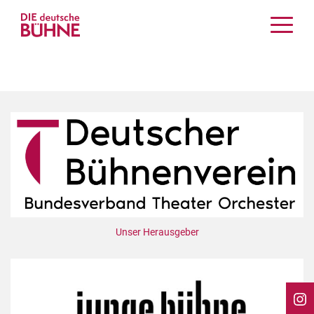
Kritiken
Schauspiel
Musiktheater
Tanz
Crossover
Bühnenwelt
Festivals & Veranstaltungen
Menschen & Theater
Themen
Unser Herausgeber
Internationales
Nachrufe
Medientipps