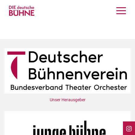
Kritiken
Schauspiel
Musiktheater
Tanz
Crossover
Bühnenwelt
Festivals & Veranstaltungen
Menschen & Theater
Themen
Unser Herausgeber
Internationales
Nachrufe
Medientipps