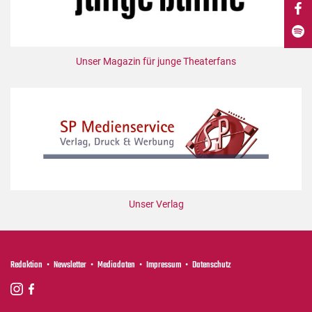
DdB-map
Kalender
Premierensuche
Unser Magazin für junge Theaterfans
Festival-Planer
Hefte
Alle Hefte
Leseproben
Podcast
Service
Unser Verlag
Shop / Abo
Newsletter
Redaktion
Redaktion
Newsletter
Mediadaten
Impressum
Datenschutz
Autor:innen
Partner