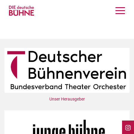
Kritiken
Schauspiel
Musiktheater
Tanz
Crossover
Bühnenwelt
Festivals & Veranstaltungen
Menschen & Theater
Themen
Unser Herausgeber
Internationales
Nachrufe
Medientipps