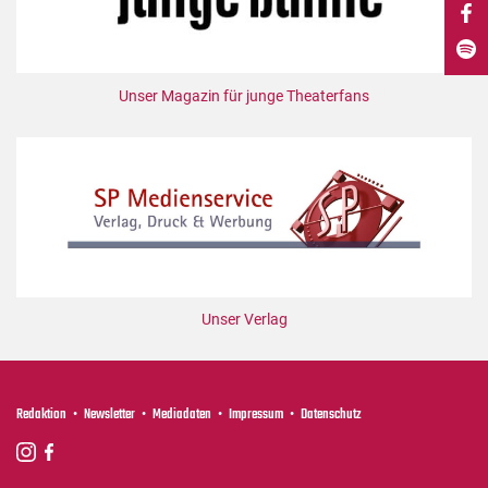
DdB-map
Kalender
Premierensuche
Unser Magazin für junge Theaterfans
Festival-Planer
Hefte
Alle Hefte
Leseproben
Podcast
Service
Unser Verlag
Shop / Abo
Newsletter
Redaktion
Redaktion
Newsletter
Mediadaten
Impressum
Datenschutz
Autor:innen
Partner