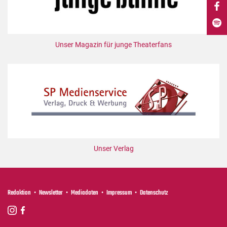
DdB-map
Kalender
Premierensuche
Unser Magazin für junge Theaterfans
Festival-Planer
Hefte
Alle Hefte
Leseproben
Podcast
Service
Unser Verlag
Shop / Abo
Newsletter
Redaktion
Redaktion
Newsletter
Mediadaten
Impressum
Datenschutz
Autor:innen
Partner