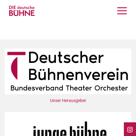
Kritiken
Schauspiel
Musiktheater
Tanz
Crossover
Bühnenwelt
Festivals & Veranstaltungen
Menschen & Theater
Themen
Unser Herausgeber
Internationales
Nachrufe
Medientipps