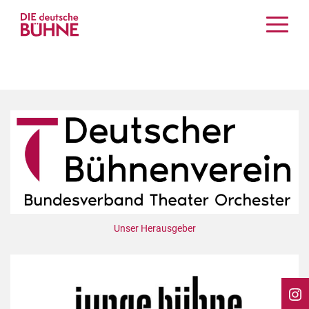
Kritiken
Schauspiel
Musiktheater
Tanz
Crossover
Bühnenwelt
Festivals & Veranstaltungen
Menschen & Theater
Themen
Unser Herausgeber
Internationales
Nachrufe
Medientipps