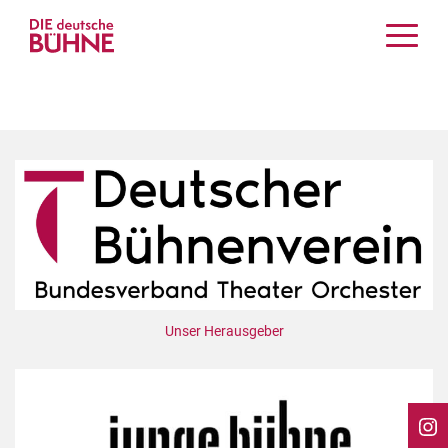
Kritiken
Schauspiel
Musiktheater
Tanz
Crossover
Bühnenwelt
Festivals & Veranstaltungen
Menschen & Theater
Themen
Unser Herausgeber
Internationales
Nachrufe
Medientipps