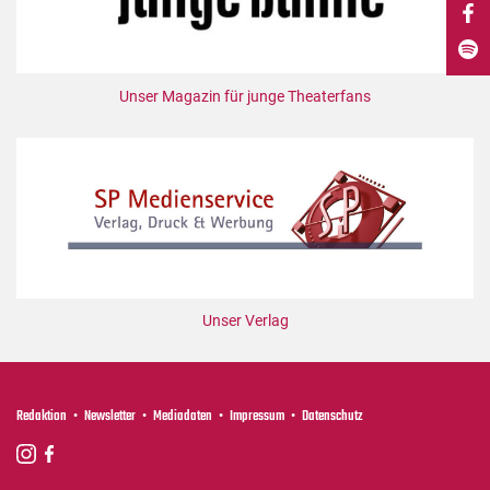
DdB-map
Kalender
Premierensuche
Unser Magazin für junge Theaterfans
Festival-Planer
Hefte
Alle Hefte
Leseproben
Podcast
Service
Unser Verlag
Shop / Abo
Newsletter
Redaktion
Redaktion
Newsletter
Mediadaten
Impressum
Datenschutz
Autor:innen
Partner