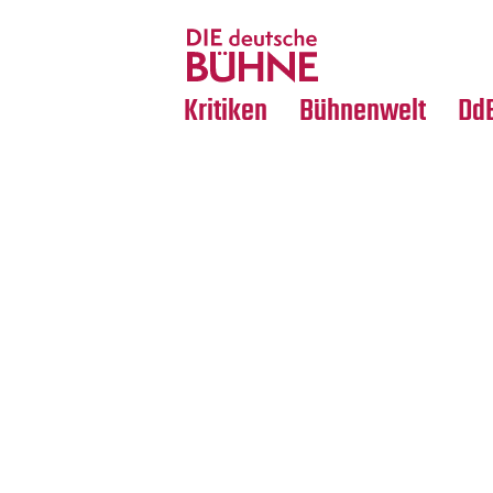
Tanz
Nachrufe
Crossover
Medientipps
Kritiken
Bühnenwelt
Dd