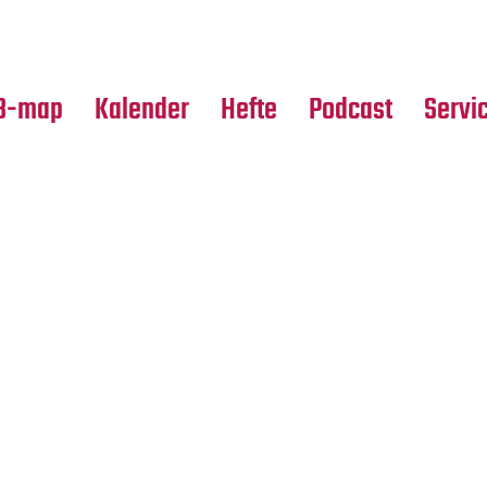
Premierensuche
Alle Hefte
Partne
Festival-Planer
Leseproben
Media
B-map
Kalender
Hefte
Podcast
Servi