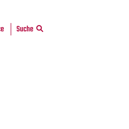
r
daten
ce
Suche