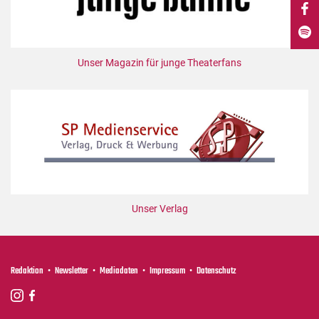
DdB-map
Kalender
Premierensuche
Unser Magazin für junge Theaterfans
Festival-Planer
Hefte
Alle Hefte
Leseproben
Podcast
Service
Unser Verlag
Shop / Abo
Newsletter
Redaktion
Redaktion
Newsletter
Mediadaten
Impressum
Datenschutz
Autor:innen
Partner