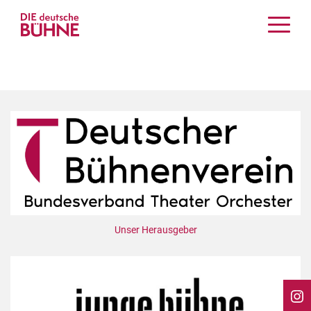
Kritiken
Schauspiel
Musiktheater
Tanz
Crossover
Bühnenwelt
Festivals & Veranstaltungen
Menschen & Theater
Themen
Unser Herausgeber
Internationales
Nachrufe
Medientipps