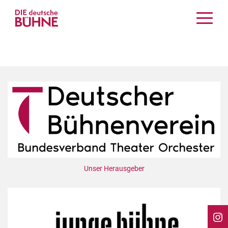
Kritiken
Schauspiel
Musiktheater
Tanz
Crossover
Bühnenwelt
Festivals & Veranstaltungen
Menschen & Theater
Themen
Unser Herausgeber
Internationales
Nachrufe
Medientipps