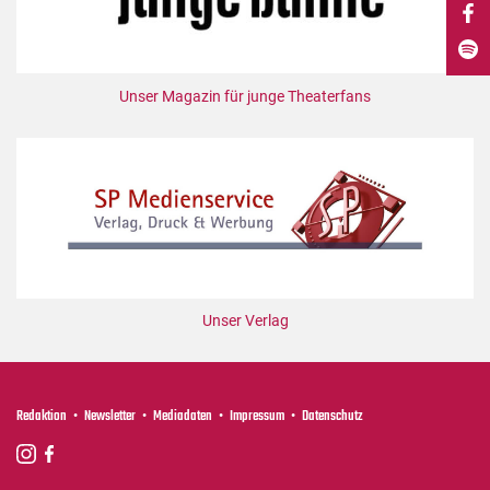
DdB-map
Kalender
Premierensuche
Unser Magazin für junge Theaterfans
Festival-Planer
Hefte
Alle Hefte
Leseproben
Podcast
Service
Unser Verlag
Shop / Abo
Newsletter
Redaktion
Redaktion
Newsletter
Mediadaten
Impressum
Datenschutz
Autor:innen
Partner