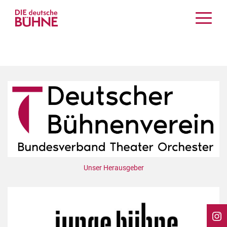
Kritiken
Schauspiel
Musiktheater
Tanz
Crossover
Bühnenwelt
Festivals & Veranstaltungen
Menschen & Theater
Themen
Unser Herausgeber
Internationales
Nachrufe
Medientipps