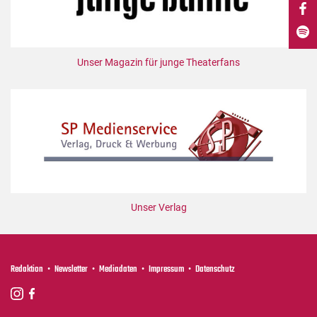
DdB-map
Kalender
Premierensuche
Unser Magazin für junge Theaterfans
Festival-Planer
Hefte
Alle Hefte
Leseproben
Podcast
Service
Unser Verlag
Shop / Abo
Newsletter
Redaktion
Redaktion
Newsletter
Mediadaten
Impressum
Datenschutz
Autor:innen
Partner