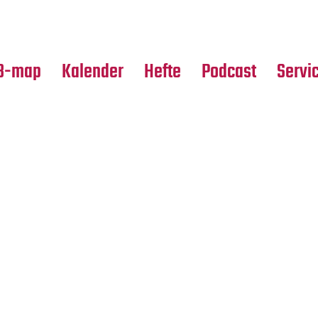
Premierensuche
Alle Hefte
Partne
Festival-Planer
Leseproben
Media
B-map
Kalender
Hefte
Podcast
Servi