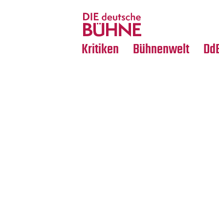
Tanz
Nachrufe
Crossover
Medientipps
Kritiken
Bühnenwelt
Dd