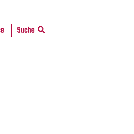
r
daten
ce
Suche