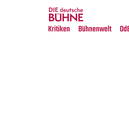
Tanz
Nachrufe
Crossover
Medientipps
Kritiken
Bühnenwelt
Dd