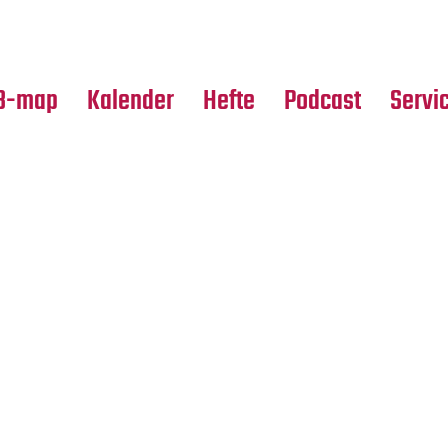
Premierensuche
Alle Hefte
Partne
Festival-Planer
Leseproben
Media
B-map
Kalender
Hefte
Podcast
Servi