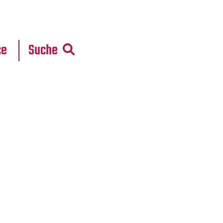
r
daten
ce
Suche