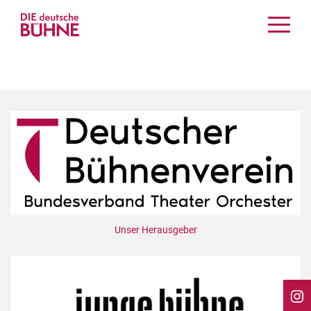
Kritiken
Schauspiel
Musiktheater
Tanz
Crossover
Bühnenwelt
Festivals & Veranstaltungen
Menschen & Theater
Themen
Unser Herausgeber
Internationales
Nachrufe
Medientipps