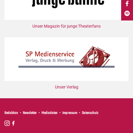
DdB-map
Kalender
Premierensuche
Unser Magazin für junge Theaterfans
Festival-Planer
Hefte
Alle Hefte
Leseproben
Podcast
Service
Unser Verlag
Shop / Abo
Newsletter
Redaktion
Redaktion
Newsletter
Mediadaten
Impressum
Datenschutz
Autor:innen
Partner