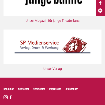
DdB-map
Kalender
Premierensuche
Unser Magazin für junge Theaterfans
Festival-Planer
Hefte
Alle Hefte
Leseproben
Podcast
Service
Unser Verlag
Shop / Abo
Newsletter
Redaktion
Redaktion
Newsletter
Mediadaten
Impressum
Datenschutz
Autor:innen
Partner