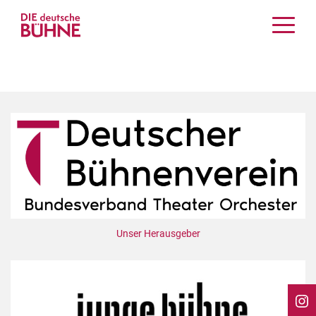
Kritiken
Schauspiel
Musiktheater
Tanz
Crossover
Bühnenwelt
Festivals & Veranstaltungen
Menschen & Theater
Themen
Unser Herausgeber
Internationales
Nachrufe
Medientipps