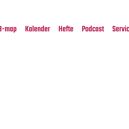
Premierensuche
Alle Hefte
Partne
Festival-Planer
Leseproben
Media
B-map
Kalender
Hefte
Podcast
Servi