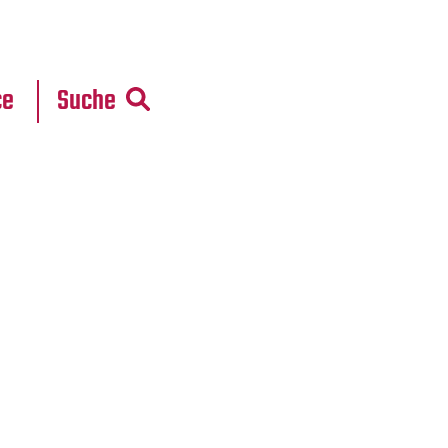
r
daten
ce
Suche