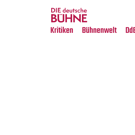
Tanz
Nachrufe
Crossover
Medientipps
Kritiken
Bühnenwelt
Dd