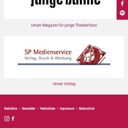
DdB-map
Kalender
Premierensuche
Unser Magazin für junge Theaterfans
Festival-Planer
Hefte
Alle Hefte
Leseproben
Podcast
Service
Unser Verlag
Shop / Abo
Newsletter
Redaktion
Redaktion
Newsletter
Mediadaten
Impressum
Datenschutz
Autor:innen
Partner