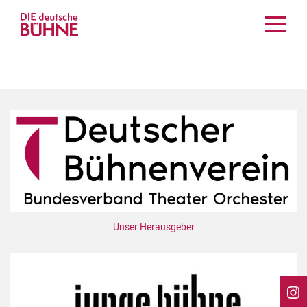
Kritiken
Schauspiel
Musiktheater
Tanz
Crossover
Bühnenwelt
Festivals & Veranstaltungen
Menschen & Theater
Themen
Unser Herausgeber
Internationales
Nachrufe
Medientipps