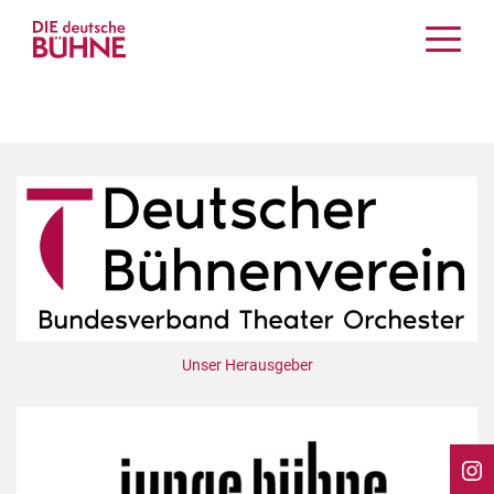
Kritiken
Schauspiel
Musiktheater
Tanz
Crossover
Bühnenwelt
Festivals & Veranstaltungen
Menschen & Theater
Themen
Unser Herausgeber
Internationales
Nachrufe
Medientipps