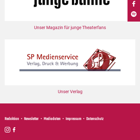
DdB-map
Kalender
Premierensuche
Unser Magazin für junge Theaterfans
Festival-Planer
Hefte
Alle Hefte
Leseproben
Podcast
Service
Unser Verlag
Shop / Abo
Newsletter
Redaktion
Redaktion
Newsletter
Mediadaten
Impressum
Datenschutz
Autor:innen
Partner