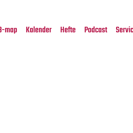
Premierensuche
Alle Hefte
Partne
Festival-Planer
Leseproben
Media
B-map
Kalender
Hefte
Podcast
Servi