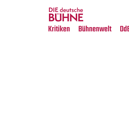
Tanz
Nachrufe
Crossover
Medientipps
Kritiken
Bühnenwelt
Dd