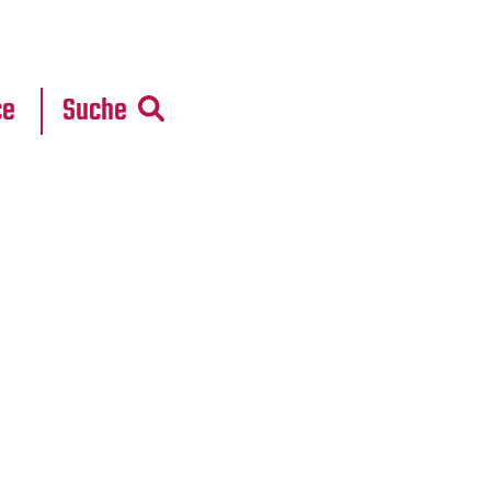
r
daten
ce
Suche